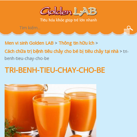
Men vi sinh Golden LAB
Thông tin hữu ích
>
>
Cách chữa trị bệnh tiêu chảy cho bé bị tiêu chảy tại nhà
>
tri-
benh-tieu-chay-cho-be
TRI-BENH-TIEU-CHAY-CHO-BE