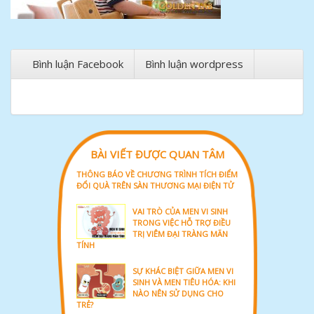
Bình luận Facebook
Bình luận wordpress
BÀI VIẾT ĐƯỢC QUAN TÂM
THÔNG BÁO VỀ CHƯƠNG TRÌNH TÍCH ĐIỂM
ĐỔI QUÀ TRÊN SÀN THƯƠNG MẠI ĐIỆN TỬ
VAI TRÒ CỦA MEN VI SINH
TRONG VIỆC HỖ TRỢ ĐIỀU
TRỊ VIÊM ĐẠI TRÀNG MÃN
TÍNH
SỰ KHÁC BIỆT GIỮA MEN VI
SINH VÀ MEN TIÊU HÓA: KHI
NÀO NÊN SỬ DỤNG CHO
TRẺ?