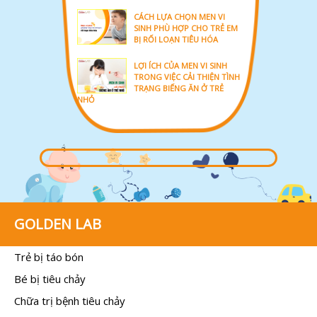
CÁCH LỰA CHỌN MEN VI
SINH PHÙ HỢP CHO TRẺ EM
BỊ RỐI LOẠN TIÊU HÓA
LỢI ÍCH CỦA MEN VI SINH
TRONG VIỆC CẢI THIỆN TÌNH
TRẠNG BIẾNG ĂN Ở TRẺ
NHỎ
GOLDEN LAB
Trẻ bị táo bón
Bé bị tiêu chảy
Chữa trị bệnh tiêu chảy